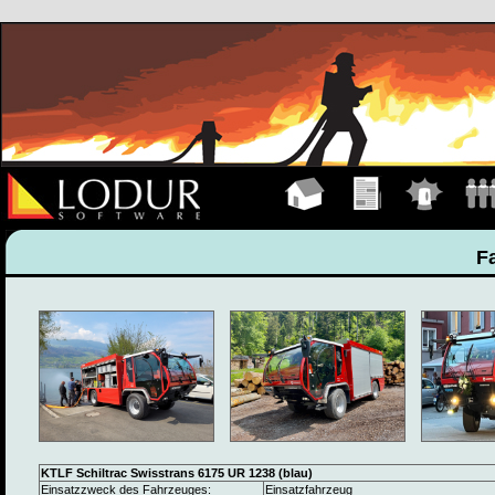
Hauptseite
Übungen
Einsätze
Manns
F
KTLF Schiltrac Swisstrans 6175 UR 1238 (blau)
Einsatzzweck des Fahrzeuges:
Einsatzfahrzeug