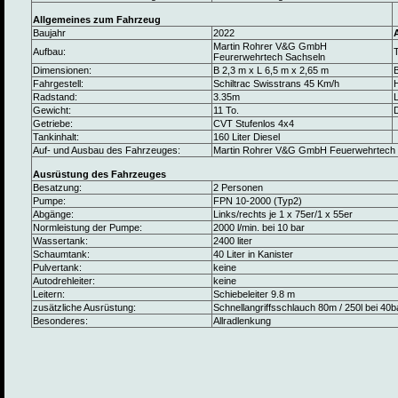
Allgemeines zum Fahrzeug
Baujahr
2022
Martin Rohrer V&G GmbH
Aufbau:
Feurerwehrtech Sachseln
Dimensionen:
B 2,3 m x L 6,5 m x 2,65 m
B
Fahrgestell:
Schiltrac Swisstrans 45 Km/h
Radstand:
3.35m
L
Gewicht:
11 To.
Getriebe:
CVT Stufenlos 4x4
Tankinhalt:
160 Liter Diesel
Auf- und Ausbau des Fahrzeuges:
Martin Rohrer V&G GmbH Feuerwehrtech
Ausrüstung des Fahrzeuges
Besatzung:
2 Personen
Pumpe:
FPN 10-2000 (Typ2)
Abgänge:
Links/rechts je 1 x 75er/1 x 55er
Normleistung der Pumpe:
2000 l/min. bei 10 bar
Wassertank:
2400 liter
Schaumtank:
40 Liter in Kanister
Pulvertank:
keine
Autodrehleiter:
keine
Leitern:
Schiebeleiter 9.8 m
zusätzliche Ausrüstung:
Schnellangriffsschlauch 80m / 250l bei 40b
Besonderes:
Allradlenkung