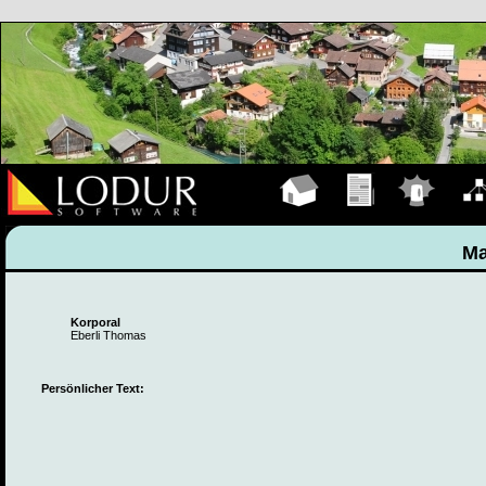
Hauptseite
Übungen
Einsätze
Organ
Ma
Korporal
Eberli Thomas
Persönlicher Text: