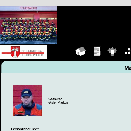
Hauptseite
Übungen
Einsätze
Organ
Ma
Gefreiter
Gisler Markus
Persönlicher Text: